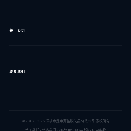
关于公司
公司简介
发展历程
技术实力
资质认证
联系我们
客户案例
新闻中心
广东省深圳市龙岗区坪地街道88工业区冠云
公司地址
街2号
0755-84072905
电话
0755-89941712
© 2007-2026 深圳市鑫丰源塑胶制品有限公司 版权所有
kevin@szxfysj.com
邮箱
关于我们
·
联系我们
·
网站地图
·
隐私政策
·
使用条款