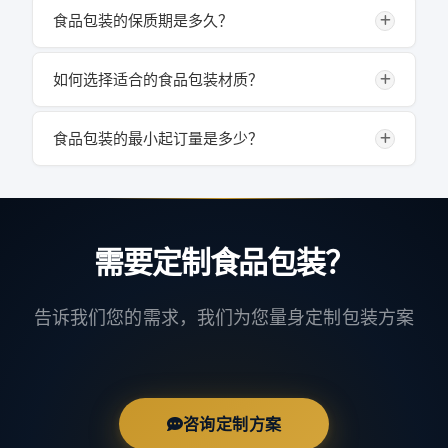
食品包装的保质期是多久？
包装本身在正常储存条件下可保存2-3年。但包装对食
品的保护效果取决于材质和结构，我们会根据您的食品
如何选择适合的食品包装材质？
保质期要求，设计相应的阻隔层结构和厚度方案。
根据食品的特性选择：干性食品（如饼干、糖果）可选
择OPP/CPP；油性食品（如坚果、油炸食品）建议
食品包装的最小起订量是多少？
PA/PE；需要长期保存的食品（如茶叶、咖啡）推荐铝
食品包装一般最小起订量为3,000个起，具体根据产品
箔复合材质；需要真空包装的食品（如熟食、肉类）选
规格、材质、印刷颜色和工艺复杂度而定。数量越大，
择PA/PE材质。
单价越优惠。
需要定制食品包装？
告诉我们您的需求，我们为您量身定制包装方案
咨询定制方案