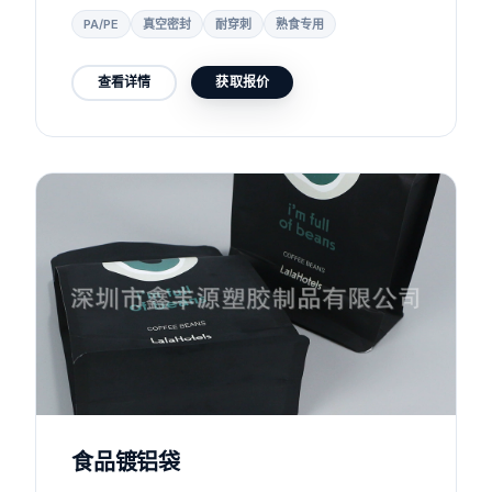
PA/PE
真空密封
耐穿刺
熟食专用
查看详情
获取报价
食品镀铝袋