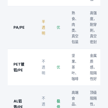
熟
高强
食、
度，
半
肉
耐穿
PA/PE
透
优
类、
刺，
明
真空
真空
包装
密封
坚
金属
不
果、
质
PET镀
透
优
茶
感，
铝/PE
明
叶、
阻隔
咖啡
性好
高端
顶级
不
食
阻隔
AL铝
极
透
品、
性，
箔/PE
佳