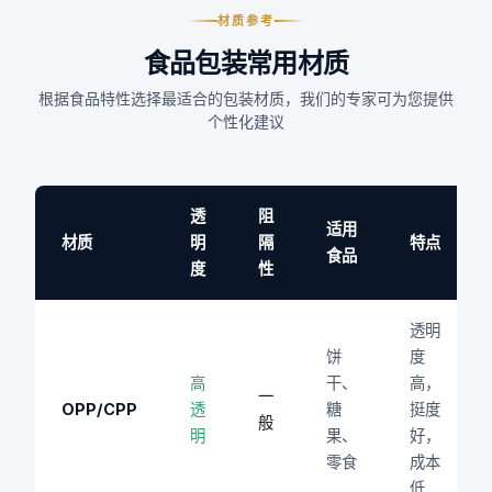
材质参考
食品包装常用材质
根据食品特性选择最适合的包装材质，我们的专家可为您提供
个性化建议
透
阻
适用
材质
明
隔
特点
食品
度
性
透明
饼
度
高
干、
高，
一
OPP/CPP
透
糖
挺度
般
明
果、
好，
零食
成本
低